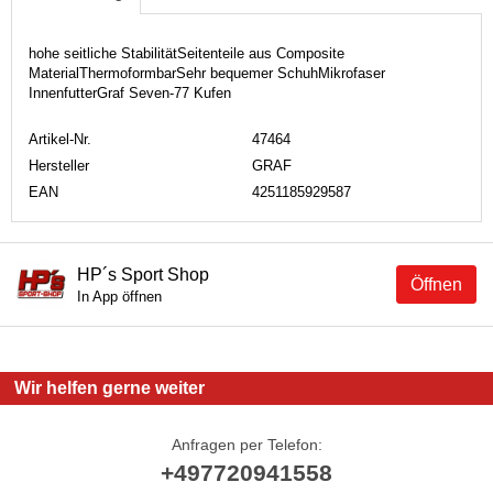
hohe seitliche StabilitätSeitenteile aus Composite
MaterialThermoformbarSehr bequemer SchuhMikrofaser
InnenfutterGraf Seven-77 Kufen
Artikel-Nr.
47464
Hersteller
GRAF
EAN
4251185929587
HP´s Sport Shop
Öffnen
In App öffnen
Wir helfen gerne weiter
Anfragen per Telefon:
+497720941558