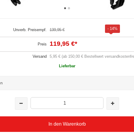
- 14%
Unverb. Preisempf.
139,95 €
119,95 €
*
Preis
Versand
5,95 € (ab 150,00 € Bestellwert versandkostenfre
Lieferbar
en
In den Warenkorb