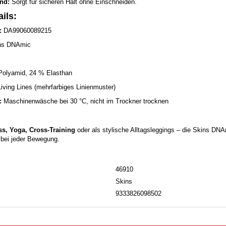
nd:
Sorgt für sicheren Halt ohne Einschneiden.
ils:
:
DA99060089215
ns DNAmic
olyamid, 24 % Elasthan
iving Lines (mehrfarbiges Linienmuster)
:
Maschinenwäsche bei 30 °C, nicht im Trockner trocknen
ss, Yoga, Cross-Training
oder als stylische Alltagsleggings – die Skins DNA
 bei jeder Bewegung.
46910
Skins
9333826098502