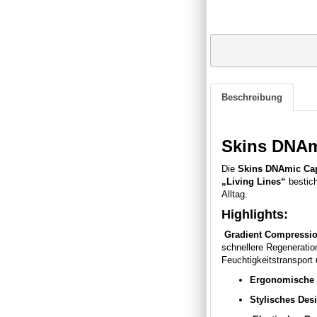
Beschreibung
Skins DNAm
Die
Skins DNAmic Cap
„Living Lines“
bestich
Alltag.
Highlights:
Gradient Compressio
schnellere Regeneratio
Feuchtigkeitstransport
Ergonomische 
Stylisches Des