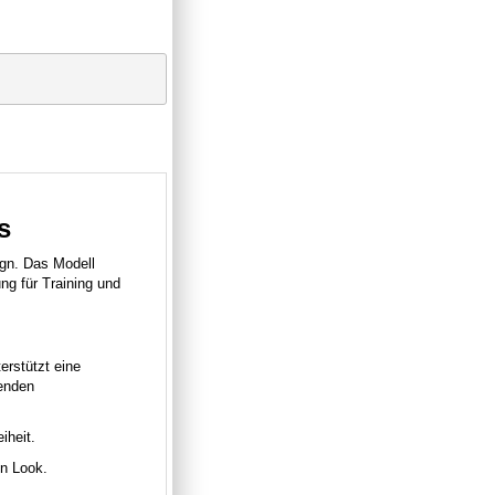
s
gn. Das Modell
ng für Training und
erstützt eine
genden
iheit.
en Look.