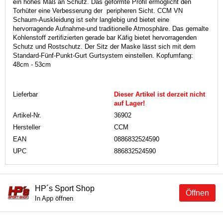
ein hohes Maß an Schutz. Das geformte Profil ermöglicht den
Torhüter eine Verbesserung der peripheren Sicht. CCM VN
Schaum-Auskleidung ist sehr langlebig und bietet eine
hervorragende Aufnahme-und traditionelle Atmosphäre. Das gemalte
Kohlenstoff zertifizierten gerade bar Käfig bietet hervorragenden
Schutz und Rostschutz. Der Sitz der Maske lässt sich mit dem
Standard-Fünf-Punkt-Gurt Gurtsystem einstellen. Kopfumfang:
48cm - 53cm
Lieferbar
Dieser Artikel ist derzeit nicht
auf Lager!
Artikel-Nr.
36902
Hersteller
CCM
EAN
0886832524590
UPC
886832524590
HP´s Sport Shop
Öffnen
In App öffnen