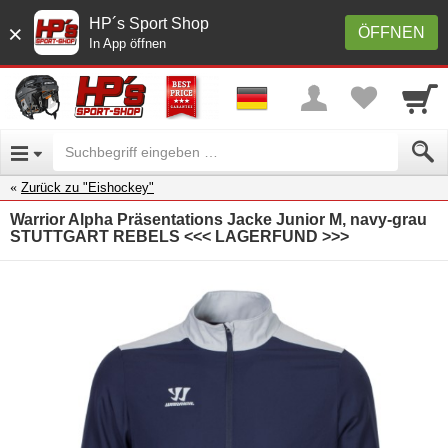
HP´s Sport Shop
×
ÖFFNEN
In App öffnen
Zurück zu "Eishockey"
Warrior Alpha Präsentations Jacke Junior M, navy-grau
STUTTGART REBELS <<< LAGERFUND >>>