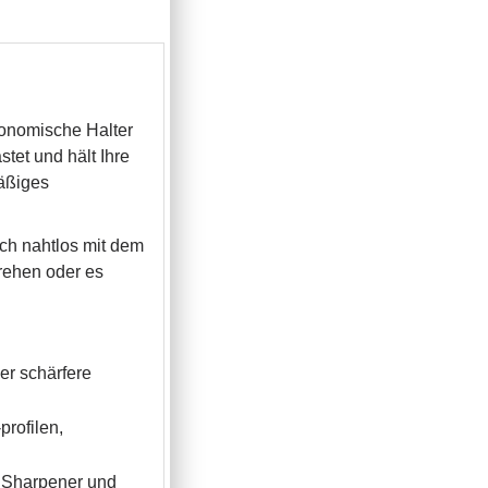
gonomische Halter
stet und hält Ihre
mäßiges
uch nahtlos mit dem
drehen oder es
er schärfere
profilen,
x Sharpener und