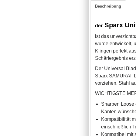
Beschreibung
Sparx Uni
der
i
st das unverzichtb
wurde entwickelt, u
Klingen perfekt au
Schärfergebnis erz
Der Universal Blade
Sparx SAMURAI. Dami
vorziehen, Stahl a
WICHTIGSTE ME
Sharpen Loose o
Kanten wünschen
Kompatibilität m
einschließlich T
Kompatibel mit 