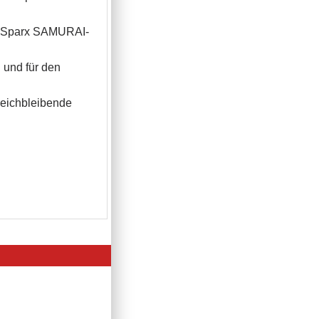
as Sparx SAMURAI-
 und für den
gleichbleibende