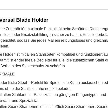
versal Blade Holder
are Zubehör für maximale Flexibilität beim Schärfen. Dieser er
m lose oder Ersatzstahlklingen sicher zu halten. Er ist federbela
sgerichtet, sodass Sie jedes Mal ein reibungsloses und gleich
ielen.
 Holder ist mit allen Stahlsorten kompatibel und funktioniert a
t ist er der ideale Begleiter für alle, die zusätzlichen Stahl 
ußerhalb des Skateschuhs zu schärfen.
RKMALE
der Extra Steel – Perfekt für Spieler, die Kufen austauschen od
, ohne die Schlittschuhe neu zu beladen.
it allen Stahlarten – Passt zu allen gängigen Klingentypen und -
orwart- und Spezialstahl.
allen Sparx Sharpener , einschließlich Sparx Sharpener , Spar