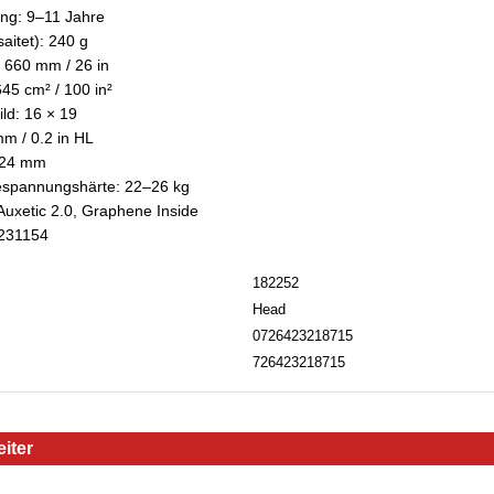
ng: 9–11 Jahre
aitet): 240 g
 660 mm / 26 in
645 cm² / 100 in²
ld: 16 × 19
m / 0.2 in HL
 24 mm
spannungshärte: 22–26 kg
Auxetic 2.0, Graphene Inside
 231154
182252
Head
0726423218715
726423218715
iter