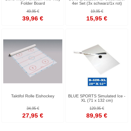
Folder Board
4er Set (3x schwarz/1x rot)
49,95 €
19,95 €
39,96 €
15,95 €
Taktifol Rolle Eishockey
BLUE SPORTS Simulated Ice -
XL (71 x 132 cm)
34,95 €
129,95 €
27,95 €
89,95 €