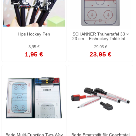
Hps Hockey Pen
SCHANNER Trainertafel 33 ×
23 cm – Eishockey Taktiktafel
inkl. Stift
3,95 €
29,95 €
1,95 €
23,95 €
Berio Multi-Function Two-Way
Berio Ersatzstift für Coachtafel