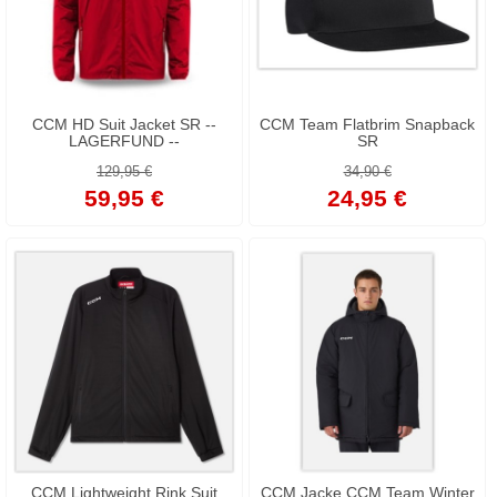
CCM HD Suit Jacket SR --
CCM Team Flatbrim Snapback
LAGERFUND --
SR
129,95 €
34,90 €
59,95 €
24,95 €
CCM Lightweight Rink Suit
CCM Jacke CCM Team Winter