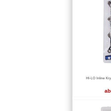
HI-LO Inline K
ab