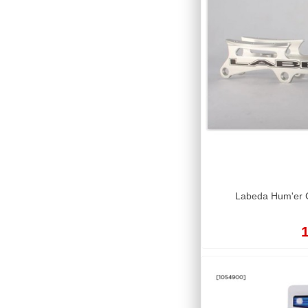
Labeda Hum'er C
1