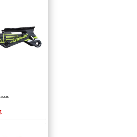
assis
€