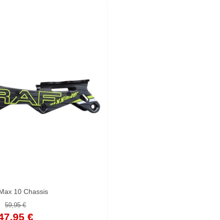
Max 10 Chassis
59,95 €
47,95 €