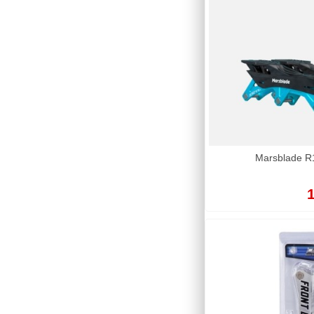
Marsblade R1
1