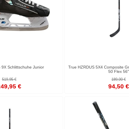
9X Schlittschuhe Junior
True HZRDUS 5X4 Composite Grip
50 Flex 56"
519,95 €
189,00 €
49,95 €
94,50 €