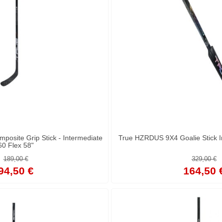
osite Grip Stick - Intermediate
True HZRDUS 9X4 Goalie Stick I
60 Flex 58"
189,00 €
329,00 €
94,50 €
164,50 