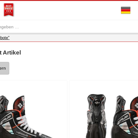
bote"
 Artikel
tern