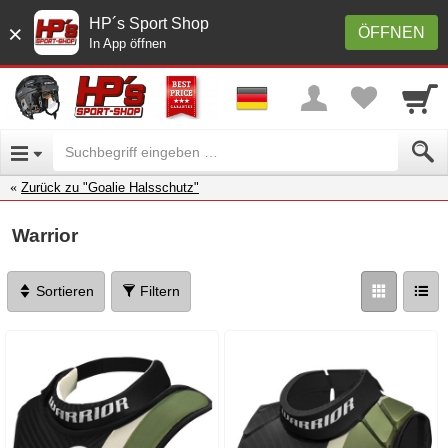
HP´s Sport Shop
×
ÖFFNEN
In App öffnen
Zurück zu "Goalie Halsschutz"
Warrior
Sortieren
Filtern