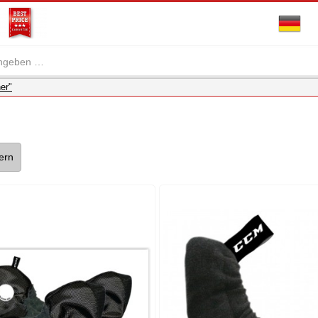
er"
tern