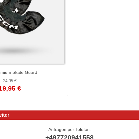
mium Skate Guard
24,95 €
19,95 €
iter
Anfragen per Telefon:
+497720941558