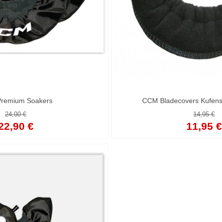
remium Soakers
CCM Bladecovers Kufens
24,00 €
14,95 €
22,90 €
11,95 €